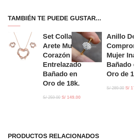
TAMBIÉN TE PUEDE GUSTAR...
Set Collar y
Anillo De
Arete Mujer
Comprom
Corazón
Mujer Ina
Entrelazado
Bañado e
Bañado en
Oro de 18
Oro de 18k.
S/
176.
S/
289.00
S/
149.00
S/
259.00
PRODUCTOS RELACIONADOS