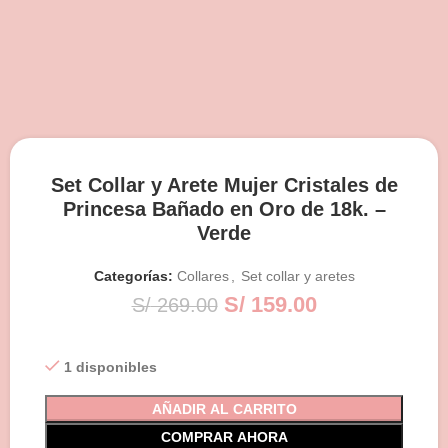
Set Collar y Arete Mujer Cristales de
Princesa Bañado en Oro de 18k. –
Verde
Categorías:
Collares
,
Set collar y aretes
S/
159.00
S/
269.00
1 disponibles
AÑADIR AL CARRITO
COMPRAR AHORA