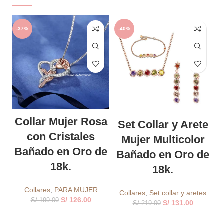
-37%
-40%
-
Collar Mujer Rosa
Set Collar y Arete
con Cristales
Mujer Multicolor
Bañado en Oro de
Bañado en Oro de
18k.
18k.
Collares
,
PARA MUJER​
Collares
,
Set collar y aretes
S/
126.00
S/
199.00
S/
131.00
S/
219.00
AÑADIR AL CARRITO